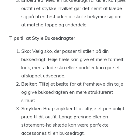
Enkelthed:
Med en buksedragt får du et komplet
outfit i ét stykke, hvilket gør det nemt at klæde
sig på til en fest uden at skulle bekymre sig om
at matche toppe og underdele.
Tips til at Style Buksedragter
Sko:
Vælg sko, der passer til stilen på din
buksedragt. Høje hæle kan give et mere formelt
look, mens flade sko eller sandaler kan give et
afslappet udseende.
Bælter:
Tilføj et bælte for at fremhæve din talje
og give buksedragten en mere struktureret
silhuet.
Smykker:
Brug smykker til at tilføje et personligt
præg til dit outfit. Lange øreringe eller en
statement-halskæde kan være perfekte
accessories til en buksedragt.