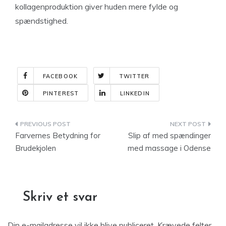
kollagenproduktion giver huden mere fylde og
spændstighed.
FACEBOOK
TWITTER
PINTEREST
LINKEDIN
Indlægsnavigation
Farvernes Betydning for
Slip af med spændinger
Brudekjolen
med massage i Odense
Skriv et svar
Din e-mailadresse vil ikke blive publiceret.
Krævede felter