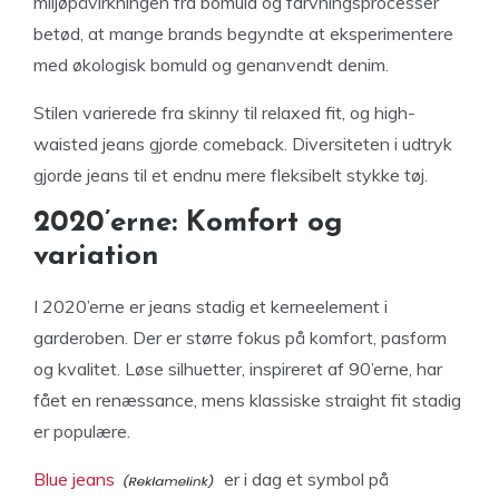
miljøpåvirkningen fra bomuld og farvningsprocesser
betød, at mange brands begyndte at eksperimentere
med økologisk bomuld og genanvendt denim.
Stilen varierede fra skinny til relaxed fit, og high-
waisted jeans gjorde comeback. Diversiteten i udtryk
gjorde jeans til et endnu mere fleksibelt stykke tøj.
2020’erne: Komfort og
variation
I 2020’erne er jeans stadig et kerneelement i
garderoben. Der er større fokus på komfort, pasform
og kvalitet. Løse silhuetter, inspireret af 90’erne, har
fået en renæssance, mens klassiske straight fit stadig
er populære.
Blue jeans
er i dag et symbol på