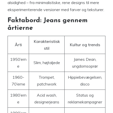
alsidighed – fra minimalistiske, rene designs til mere
eksperimenterende versioner med farver og teksturer.
Faktabord: Jeans gennem
årtierne
Karakteristisk
Årti
Kultur og trends
stil
1950’ern
James Dean,
Slim, højtaljede
e
ungdomsoprør
1960-
Trompet,
Hippiebevægelsen,
70’erne
patchwork
disco
1980’ern
Acid wash,
Status og
e
designerjeans
reklamekampagner