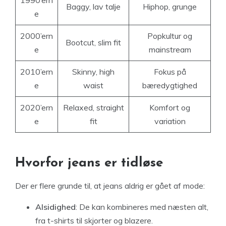
1990’ern
Baggy, lav talje
Hiphop, grunge
e
2000’ern
Popkultur og
Bootcut, slim fit
e
mainstream
2010’ern
Skinny, high
Fokus på
e
waist
bæredygtighed
2020’ern
Relaxed, straight
Komfort og
e
fit
variation
Hvorfor jeans er tidløse
Der er flere grunde til, at jeans aldrig er gået af mode:
Alsidighed
: De kan kombineres med næsten alt,
fra t-shirts til skjorter og blazere.