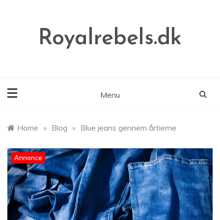
Skip
to
content
Royalrebels.dk
Menu
Home
»
Blog
»
Blue jeans gennem årtierne
Annonce