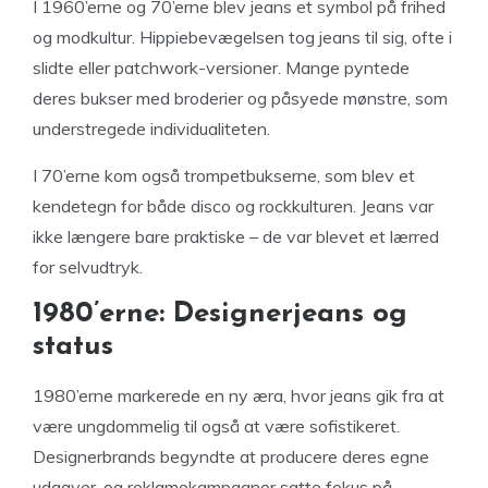
I 1960’erne og 70’erne blev jeans et symbol på frihed
og modkultur. Hippiebevægelsen tog jeans til sig, ofte i
slidte eller patchwork-versioner. Mange pyntede
deres bukser med broderier og påsyede mønstre, som
understregede individualiteten.
I 70’erne kom også trompetbukserne, som blev et
kendetegn for både disco og rockkulturen. Jeans var
ikke længere bare praktiske – de var blevet et lærred
for selvudtryk.
1980’erne: Designerjeans og
status
1980’erne markerede en ny æra, hvor jeans gik fra at
være ungdommelig til også at være sofistikeret.
Designerbrands begyndte at producere deres egne
udgaver, og reklamekampagner satte fokus på